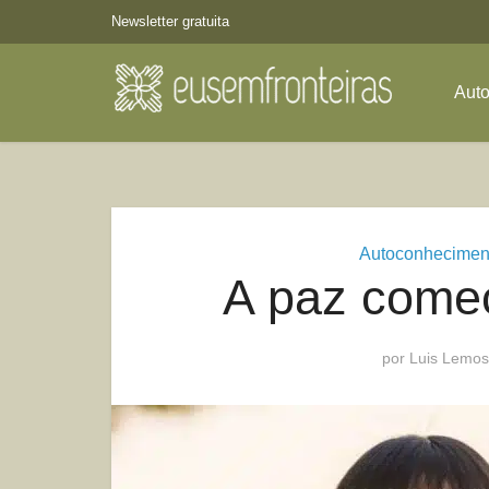
Newsletter gratuita
Aut
Autoconhecimen
A paz come
por
Luis Lemos