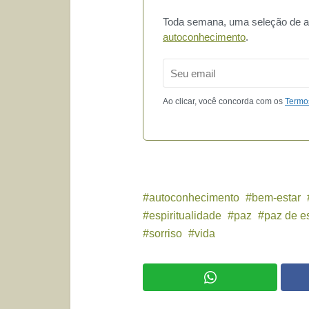
Toda semana, uma seleção de art
autoconhecimento
.
Email
Ao clicar, você concorda com os
Termo
autoconhecimento
bem-estar
espiritualidade
paz
paz de es
sorriso
vida