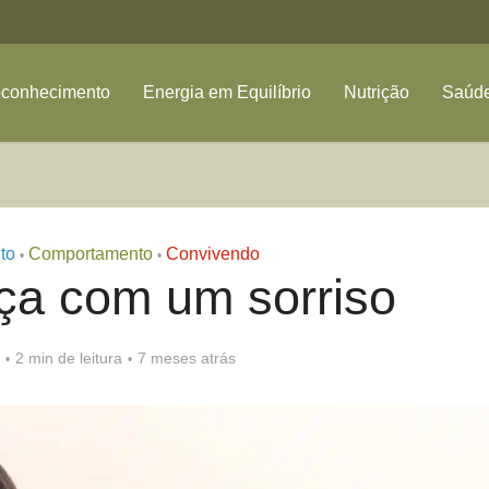
oconhecimento
Energia em Equilíbrio
Nutrição
Saúde
to
Comportamento
Convivendo
•
•
ça com um sorriso
2 min de leitura
7 meses atrás