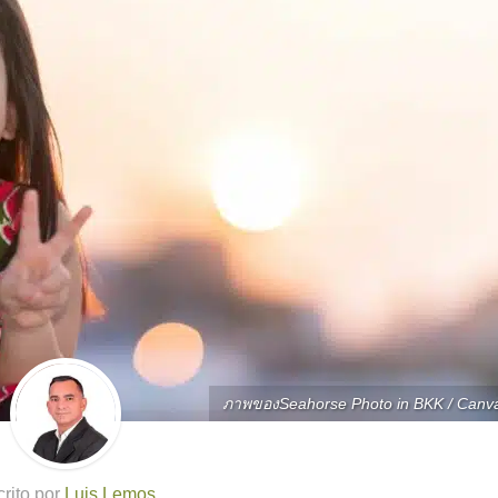
ภาพของSeahorse Photo in BKK / Canv
rito por
Luis Lemos