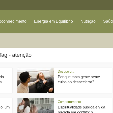
oconhecimento
Energia em Equilíbrio
Nutrição
Saúde
Tag - atenção
Desacelera
ndo
Por que tanta gente sente
...
culpa ao desacelerar?
Comportamento
mo: um
Espiritualidade pública e vida
.
privada em conflito: o...