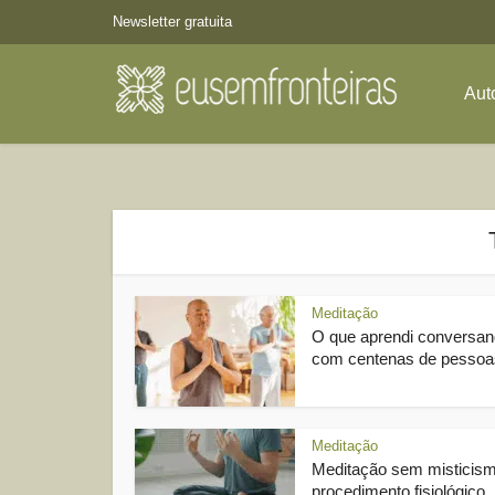
Newsletter gratuita
Aut
Meditação
O que aprendi conversa
com centenas de pessoas
Meditação
Meditação sem misticis
procedimento fisiológico..