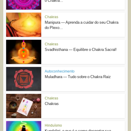
o Chakra...
Chakras
Manipura — Aprenda a cuidar do seu Chakra
do Plexo...
Chakras
Svadhisthana — Equilibre o Chakra Sacral!
Autoconhecimento
Muladhara — Tudo sobre o Chakra Raiz
Chakras
Chakras
Hinduísmo
Kundalini: o que é e como despertar sua