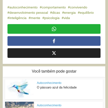
autoconhecimento
comportamento
convivendo
desenvolvimento pessoal
dicas
energia
equilíbrio
inteligência
mente
psicologia
vida
Você também pode gostar
Autoconhecimento
O pássaro azul da felicidade
Autoconhecimento