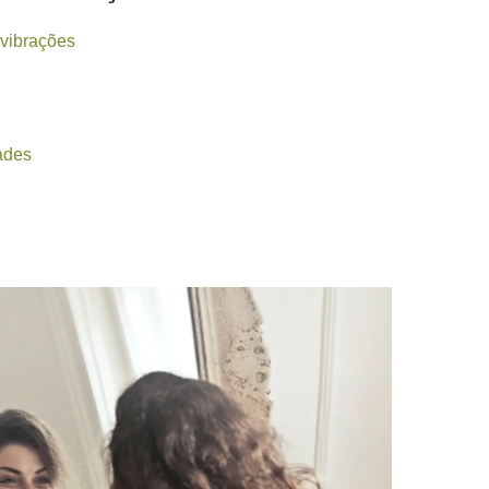
 vibrações
ades