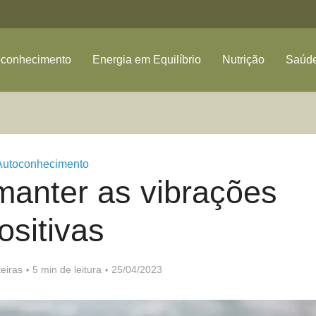
oconhecimento
Energia em Equilíbrio
Nutrição
Saúde
Autoconhecimento
manter as vibrações
ositivas
eiras
5 min de leitura
25/04/2023