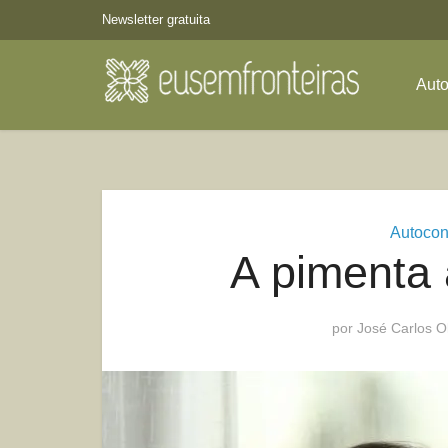
Newsletter gratuita
Aut
Autoco
A pimenta 
por
José Carlos Ol