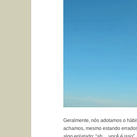
Geralmente, nós adotamos o hábit
achamos, mesmo estando errados
algo enlatado: “ah… você é isso”