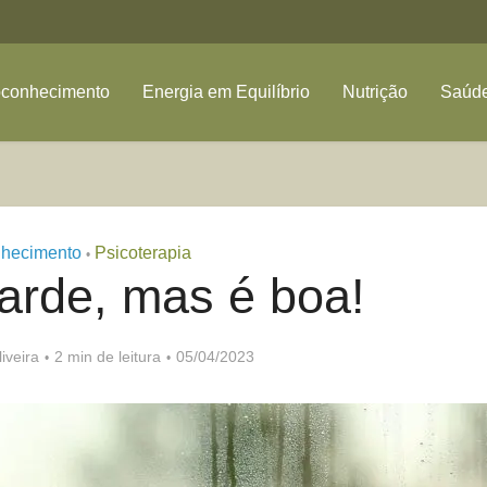
oconhecimento
Energia em Equilíbrio
Nutrição
Saúde
nhecimento
Psicoterapia
•
arde, mas é boa!
iveira
2 min de leitura
05/04/2023