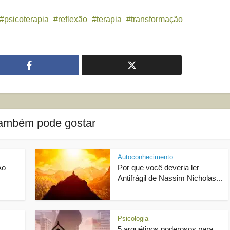
psicoterapia
reflexão
terapia
transformação
ambém pode gostar
Autoconhecimento
Ao
Por que você deveria ler
Antifrágil de Nassim Nicholas...
Psicologia
5 arquétipos poderosos para