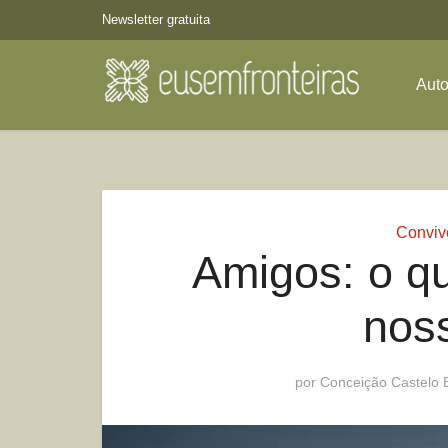
Newsletter gratuita
Aut
Conviv
Amigos: o q
nos
por
Conceição Castelo 