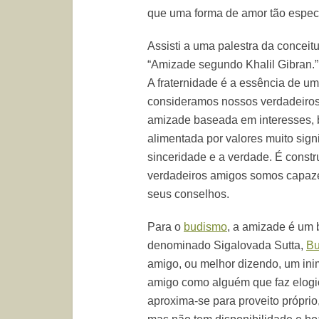
que uma forma de amor tão especi
Assisti a uma palestra da conceit
“Amizade segundo Khalil Gibran.”
A fraternidade é a essência de u
consideramos nossos verdadeiros
amizade baseada em interesses, be
alimentada por valores muito signif
sinceridade e a verdade. É const
verdadeiros amigos somos capazes
seus conselhos.
Para o
budismo
, a amizade é um
denominado Sigalovada Sutta,
B
amigo, ou melhor dizendo, um ini
amigo como alguém que faz elogio
aproxima-se para proveito próprio