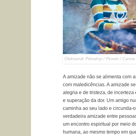
Oleksandr Pidvalnyi / Pexels / Canva
A amizade não se alimenta com as
com maledicências. A amizade se
alegria e de tristeza, de incertez
e superação da dor. Um amigo nun
caminha ao seu lado e circunda-
verdadeira amizade entre pessoas
um encontro espiritual por meio 
humana, ao mesmo tempo em que c