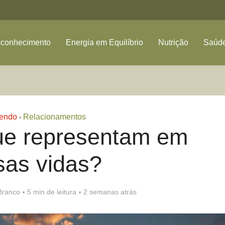
oconhecimento
Energia em Equilíbrio
Nutrição
Saúde
endo
Relacionamentos
•
ue representam em
sas vidas?
Branco
5 min de leitura
2 semanas atrás