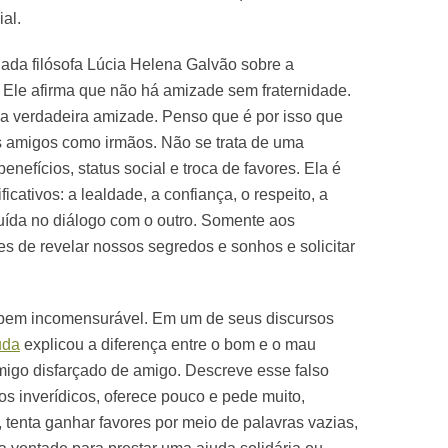
al.
uada filósofa Lúcia Helena Galvão sobre a
 Ele afirma que não há amizade sem fraternidade.
ma verdadeira amizade. Penso que é por isso que
 amigos como irmãos. Não se trata de uma
nefícios, status social e troca de favores. Ela é
icativos: a lealdade, a confiança, o respeito, a
ruída no diálogo com o outro. Somente aos
 de revelar nossos segredos e sonhos e solicitar
 bem incomensurável. Em um de seus discursos
uda
explicou a diferença entre o bom e o mau
migo disfarçado de amigo. Descreve esse falso
s inverídicos, oferece pouco e pede muito,
, tenta ganhar favores por meio de palavras vazias,