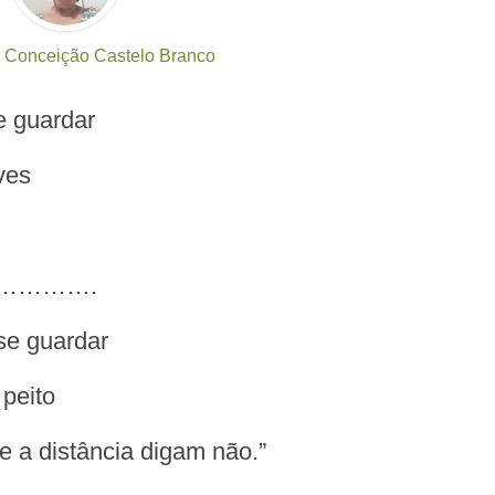
r
Conceição Castelo Branco
e guardar
ves
………….
se guardar
peito
 a distância digam não.”