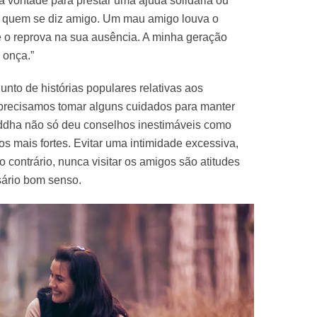
a vontade para prestar uma ajuda solidária ou
 quem se diz amigo. Um mau amigo louva o
 o reprova na sua ausência. A minha geração
 onça.”
unto de histórias populares relativas aos
 precisamos tomar alguns cuidados para manter
ddha não só deu conselhos inestimáveis como
s mais fortes. Evitar uma intimidade excessiva,
o contrário, nunca visitar os amigos são atitudes
sário bom senso.