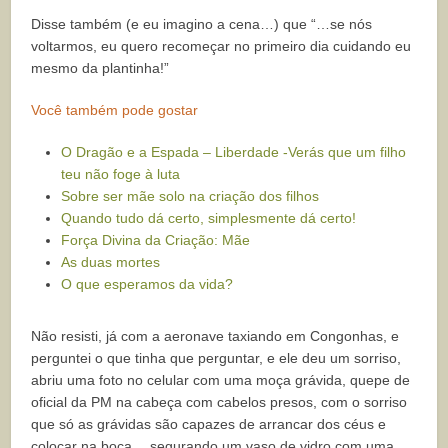
Disse também (e eu imagino a cena…) que “…se nós
voltarmos, eu quero recomeçar no primeiro dia cuidando eu
mesmo da plantinha!”
Você também pode gostar
O Dragão e a Espada – Liberdade -Verás que um filho
teu não foge à luta
Sobre ser mãe solo na criação dos filhos
Quando tudo dá certo, simplesmente dá certo!
Força Divina da Criação: Mãe
As duas mortes
O que esperamos da vida?
Não resisti, já com a aeronave taxiando em Congonhas, e
perguntei o que tinha que perguntar, e ele deu um sorriso,
abriu uma foto no celular com uma moça grávida, quepe de
oficial da PM na cabeça com cabelos presos, com o sorriso
que só as grávidas são capazes de arrancar dos céus e
colocar na boca… segurando um vaso de vidro com uma