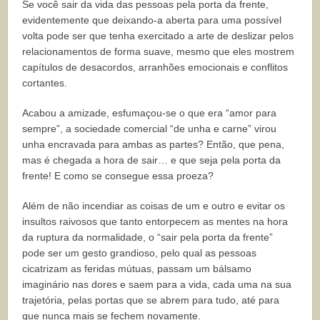
Se você sair da vida das pessoas pela porta da frente,
evidentemente que deixando-a aberta para uma possível
volta pode ser que tenha exercitado a arte de deslizar pelos
relacionamentos de forma suave, mesmo que eles mostrem
capítulos de desacordos, arranhões emocionais e conflitos
cortantes.
Acabou a amizade, esfumaçou-se o que era “amor para
sempre”, a sociedade comercial “de unha e carne” virou
unha encravada para ambas as partes? Então, que pena,
mas é chegada a hora de sair… e que seja pela porta da
frente! E como se consegue essa proeza?
Além de não incendiar as coisas de um e outro e evitar os
insultos raivosos que tanto entorpecem as mentes na hora
da ruptura da normalidade, o “sair pela porta da frente”
pode ser um gesto grandioso, pelo qual as pessoas
cicatrizam as feridas mútuas, passam um bálsamo
imaginário nas dores e saem para a vida, cada uma na sua
trajetória, pelas portas que se abrem para tudo, até para
que nunca mais se fechem novamente.