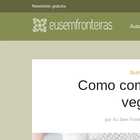
Newsletter gratuita
Aut
Nutr
Como com
ve
por
Eu Sem Front