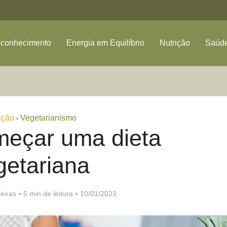
oconhecimento
Energia em Equilíbrio
Nutrição
Saúde
ição
Vegetarianismo
•
eçar uma dieta
getariana
eiras
5 min de leitura
10/01/2023