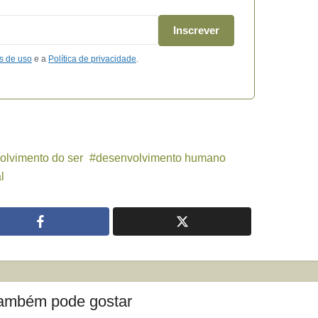
Inscrever
s de uso
e a
Política de privacidade
.
olvimento do ser
desenvolvimento humano
l
ambém pode gostar