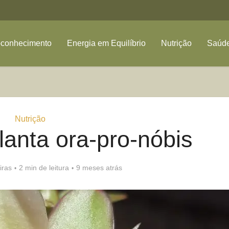
oconhecimento
Energia em Equilíbrio
Nutrição
Saúde
Nutrição
anta ora-pro-nóbis
iras
2 min de leitura
9 meses atrás