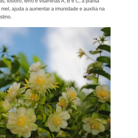
, fósforo, ferro e vitaminas A, B e C, a planta
 mel, ajuda a aumentar a imunidade e auxilia na
stino.