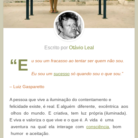
Escrito por
Otávio Leal
“E
u sou um fracasso ao tentar ser quem não sou.
Eu sou um
sucesso
só quando sou o que sou.”
– Luiz Gasparetto
A pessoa que vive a iluminação do contentamento e
felicidade existe, é real. E alguém diferente, excêntrica aos
olhos do mundo. E criativa, tem luz própria (iluminada).
E viva e valoriza o que vive e o que é.
A vida é uma
aventura na qual ela interage com
consciência
, bom
humor e
aceitação.