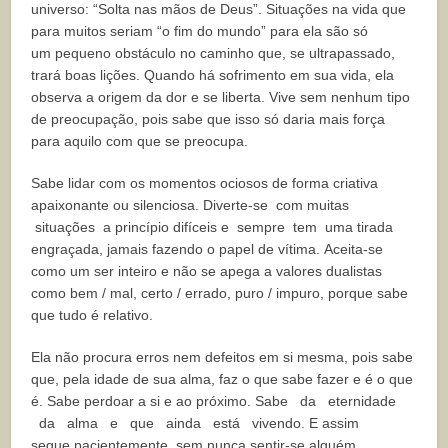
universo: “Solta nas mãos de Deus”. Situações na vida que
para muitos seriam “o fim do mundo” para ela são só
um pequeno obstáculo no caminho que, se ultrapassado,
trará boas lições. Quando há sofrimento em sua vida, ela
observa a origem da dor e se liberta. Vive sem nenhum tipo
de preocupação, pois sabe que isso só daria mais força
para aquilo com que se preocupa.
Sabe lidar com os momentos ociosos de forma criativa
apaixonante ou silenciosa.
Diverte-se com muitas
situações a princípio difíceis e sempre tem uma tirada
engraçada, jamais fazendo o papel de vítima.
Aceita-se
como um ser inteiro e não se apega a valores dualistas
como bem / mal,
certo / errado, puro / impuro, porque sabe
que tudo é relativo.
Ela não procura erros nem defeitos em si mesma, pois sabe
que, pela idade de sua alma, faz o que sabe fazer e é o que
é. Sabe perdoar a si e ao próximo. Sabe da eternidade
da alma e que ainda está vivendo. E assim
segue pacientemente, sem nunca sentir-se alguém