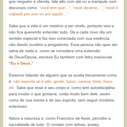
que ninguém a ofenda, fale alto
com ela ou a manipule com
discursos como:
“você tem que…”, “você deveria…”, “você é
culpado por isso ou por aquilo…”
Sabe que a vida é um mistério a ser vivido, portanto vive e
não fica querendo
entender tudo.
Dá a cada novo dia um
sentido especial e faz isso conectada com sua essência,
não
dando ouvidos a pregadores.
Essa pessoa não quer ser
salva de nada e, como se considera uma extensão
de
Deus
/Deusa, escreve Eu também com letra maiúscula.
“Eu e Deus.”
Estamos falando de alguém que se aceita fisicamente como
é:
não importa se é alto, gordo, baixo, careca, forte, fraco,
etc.
Sabe que esse é seu corpo e, como tem
autodisciplina
para mudar o que gostaria, cuida muito bem dele, assim
como de sua mente e de seu espírito, sem seguir modelos
exteriores.
Adora a natureza e, como Francisco de Assis, percebe a
sacralidade de tudo. O contato com selvas, praias,