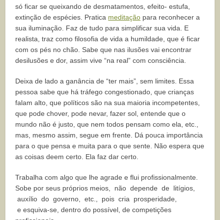
só ficar se queixando de desmatamentos, efeito- estufa,
extinção de espécies.
Pratica
meditação
para reconhecer a
sua iluminação.
Faz de tudo para simplificar sua vida.
E
realista, traz como filosofia de vida a humildade, que é ficar
com os pés no chão. Sabe que nas ilusões vai encontrar
desilusões e dor, assim vive “na real” com
consciência.
Deixa de lado a ganância de “ter mais”, sem limites.
Essa
pessoa sabe que há tráfego congestionado, que crianças
falam alto, que políticos são na sua maioria incompetentes,
que pode chover, pode nevar, fazer sol, entende que o
mundo não é justo, que nem todos pensam como ela, etc.,
mas, mesmo assim, segue em frente.
Dá pouca importância
para o que pensa e muita para o que sente.
Não espera que
as coisas deem certo. Ela faz dar certo.
Trabalha com algo que lhe agrade e flui profissionalmente.
Sobe por seus próprios meios, não depende de litígios,
auxílio do governo, etc., pois cria prosperidade,
e
esquiva-se, dentro do possível, de competições