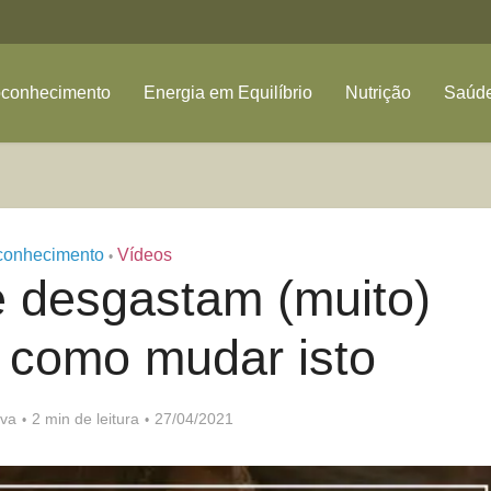
oconhecimento
Energia em Equilíbrio
Nutrição
Saúde
conhecimento
Vídeos
•
e desgastam (muito)
 como mudar isto
lva
2 min de leitura
27/04/2021