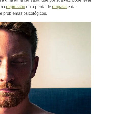
a uma alma cansada, que por sua vez, pode levar
uma
depressão
ou a perda de
empatia
e da
 e problemas psicológicos.