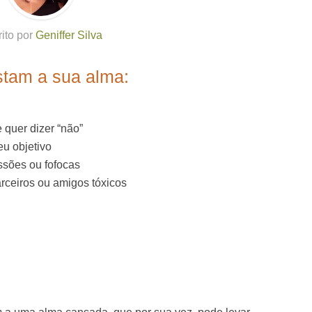
rito por
Geniffer Silva
stam a sua alma:
 quer dizer “não”
u objetivo
ssões ou fofocas
rceiros ou amigos tóxicos