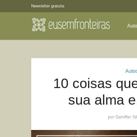
Newsletter gratuita
Aut
Auto
10 coisas qu
sua alma e
por
Geniffer Si