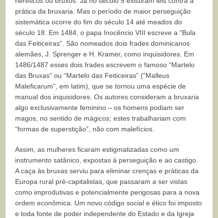
heréticos ou bruxos. Já no século 5 existiram leis contra a
prática da bruxaria. Mas o período de maior perseguição
sistemática ocorre do fim do século 14 até meados do
século 18. Em 1484, o papa Inocêncio VIII escreve a “Bula
das Feiticeiras”. São nomeados dois frades dominicanos
alemães, J. Sprenger e H. Kramer, como inquisidores. Em
1486/1487 esses dois frades escrevem o famoso “Martelo
das Bruxas” ou “Martelo das Feiticeiras” (“Malleus
Maleficarum”, em latim), que se tornou uma espécie de
manual dos inquisidores. Os autores consideram a bruxaria
algo exclusivamente feminino – os homens podiam ser
magos, no sentido de mágicos; estes trabalhariam com
“formas de superstição”, não com malefícios.
Assim, as mulheres ficaram estigmatizadas como um
instrumento satânico, expostas à perseguição e ao castigo.
A caça às bruxas serviu para eliminar crenças e práticas da
Europa rural pré-capitalistas, que passaram a ser vistas
como improdutivas e potencialmente perigosas para a nova
ordem econômica. Um novo código social e ético foi imposto
e toda fonte de poder independente do Estado e da Igreja