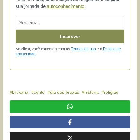
sua jornada de
autoconhecimento
.
Email
Inscrever
Ao clicar, você concorda com os
Termos de uso
e a
Política de
privacidade
.
bruxaria
conto
dia das bruxas
história
religião