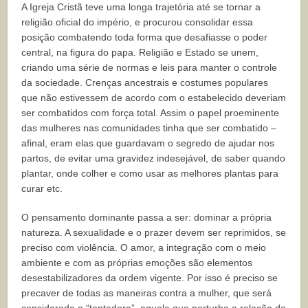
A Igreja Cristã teve uma longa trajetória até se tornar a
religião oficial do império, e procurou consolidar essa
posição combatendo toda forma que desafiasse o poder
central, na figura do papa. Religião e Estado se unem,
criando uma série de normas e leis para manter o controle
da sociedade. Crenças ancestrais e costumes populares
que não estivessem de acordo com o estabelecido deveriam
ser combatidos com força total. Assim o papel proeminente
das mulheres nas comunidades tinha que ser combatido –
afinal, eram elas que guardavam o segredo de ajudar nos
partos, de evitar uma gravidez indesejável, de saber quando
plantar, onde colher e como usar as melhores plantas para
curar etc.
O pensamento dominante passa a ser: dominar a própria
natureza. A sexualidade e o prazer devem ser reprimidos, se
preciso com violência. O amor, a integração com o meio
ambiente e com as próprias emoções são elementos
desestabilizadores da ordem vigente. Por isso é preciso se
precaver de todas as maneiras contra a mulher, que será
considerada a “tentadora”, aquela que perturba a relação do