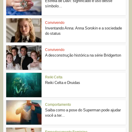
Estrela de Davi: significado e uso desse
símbolo...
Convivendo
Inventando Anna: Anna Sorokin e a sociedade
do status
Convivendo
A desconstrução histórica na série Bridgerton
Reiki Celta
Reiki Celta e Druidas
Comportamento
Saiba como a pose do Superman pode ajudar
você a ter...
Empoderamento Feminino