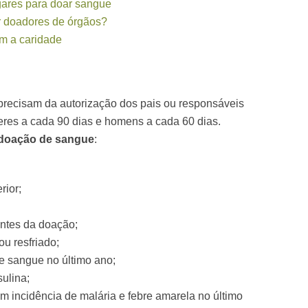
ugares para doar sangue
r doadores de órgãos?
m a caridade
precisam da autorização dos pais ou responsáveis
eres a cada 90 dias e homens a cada 60 dias.
doação de sangue
:
rior;
antes da doação;
ou resfriado;
de sangue no último ano;
ulina;
om incidência de malária e febre amarela no último