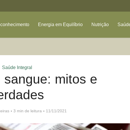
oconhecimento
Energia em Equilíbrio
Nutrição
Saúde
Saúde Integral
 sangue: mitos e
erdades
eiras
3 min de leitura
11/11/2021