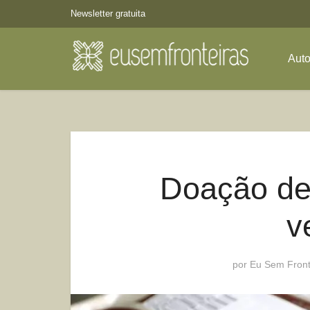
Newsletter gratuita
Aut
Doação de
v
por
Eu Sem Front