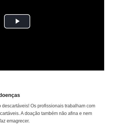
Play
Video
doenças
 descartáveis! Os profissionais trabalham com
scartáveis. A doação também não afina e nem
faz emagrecer.