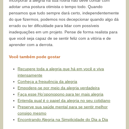
Incorporar a alegria na sua rotina não deve contar com
adotar uma postura otimista o tempo todo. Quando
pensamos que tudo sempre dará certo, independentemente
do que fizermos, podemos nos decepcionar quando algo dá
errado ou ter dificuldade para lidar com possíveis
inadequações em um projeto. Pense de forma realista para
que você seja capaz de se sentir feliz com a vitória e de
aprender com a derrota.
Você também pode gostar
Recupere toda a alegria que há em você e viva
intensamente
Conheça a frequência da alegria
Empodere-se por meio da alegria verdadeira
Faça esse Ho’oponopono para ter mais alegria
Entenda qual é o papel da alegria no seu cotidiano
Preserve sua saúde mental para se sentir melhor
consigo mesmo
Encontrando Alegria na Simplicidade do Dia a Dia