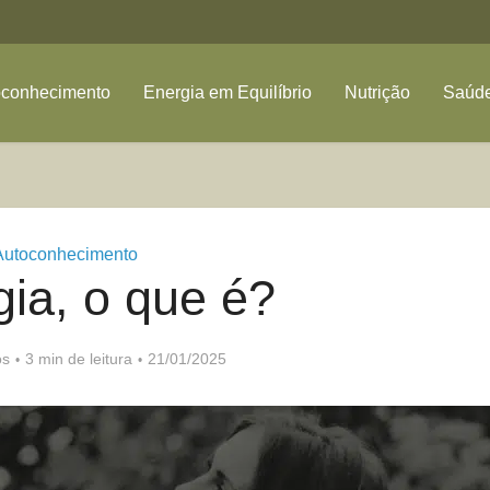
oconhecimento
Energia em Equilíbrio
Nutrição
Saúde
Autoconhecimento
gia, o que é?
os
3 min de leitura
21/01/2025