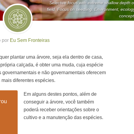
Selective focus with extreme shallow depth o
field. Focus on seedling. Environment, ecolog
concept
o por
Eu Sem Fronteiras
uer plantar uma árvore, seja ela dentro de casa,
própria calçada, é obter uma muda, cuja espécie
ãos governamentais e não governamentais oferecem
mais diferentes espécies.
Em alguns destes pontos, além de
rou
conseguir a árvore, você também
poderá receber orientações sobre o
cultivo e a manutenção das espécies.