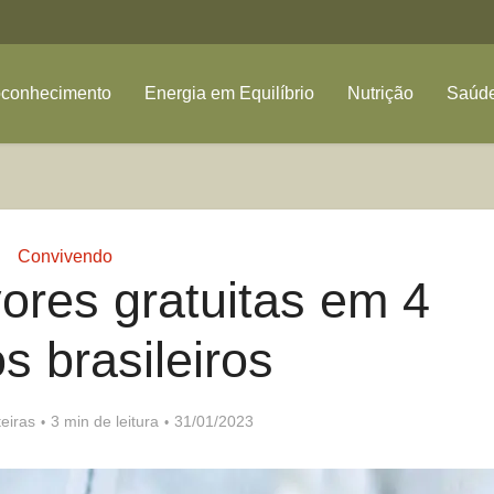
oconhecimento
Energia em Equilíbrio
Nutrição
Saúde
Convivendo
ores gratuitas em 4
s brasileiros
eiras
3 min de leitura
31/01/2023