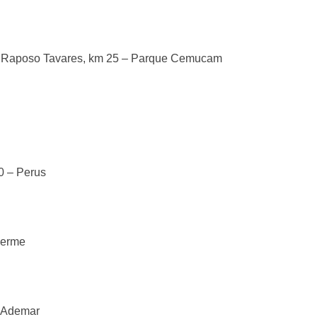
a Raposo Tavares, km 25 – Parque Cemucam
00 – Perus
herme
m Ademar