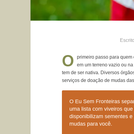
Escrit
O
primeiro passo para quem q
em um terreno vazio ou na 
tem de ser nativa. Diversos órg
serviços de doação de mudas das 
O Eu Sem Fronteiras sepa
uma lista com viveiros que
disponibilizam sementes e
mudas para você.