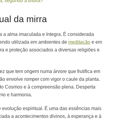
a, segundo a Bíblia?
tual da mirra
ta a alma imaculada e íntegra. É considerada
 sendo utilizada em ambientes de
meditação
e em
ura e proteção associados a diversas religiões e
ez que tem origem numa árvore que frutifica em
ão envolve romper com vigor o caule da planta.
a do Cosmos e à compreensão plena. Desperta
smo e harmonia.
 evolução espiritual. É uma das essências mais
ciada a acontecimentos divinos, à esperança e à