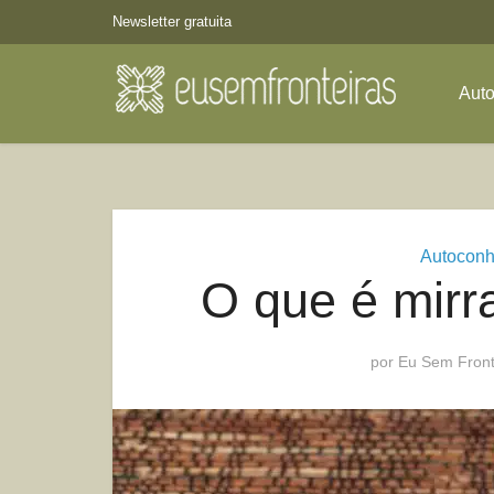
Newsletter gratuita
Aut
Autoconh
O que é mirr
por
Eu Sem Front