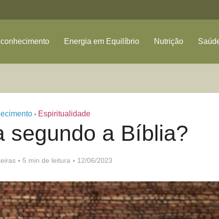
oconhecimento
Energia em Equilíbrio
Nutrição
Saúde
ecimento
Espiritualidade
•
a segundo a Bíblia?
eiras
5 min de leitura
12/06/2023