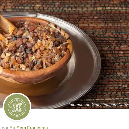
fotomem de Getty Images/ Canv
o por
Eu Sem Fronteiras