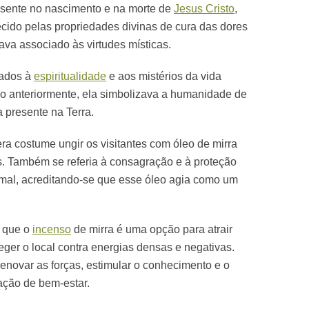
sente no nascimento e na morte de
Jesus Cristo
,
ido pelas propriedades divinas de cura das dores
stava associado às virtudes místicas.
tados à
espiritualidade
e aos mistérios da vida
do anteriormente, ela simbolizava a humanidade de
 presente na Terra.
era costume ungir os visitantes com óleo de mirra
. Também se referia à consagração e à proteção
 mal, acreditando-se que esse óleo agia como um
e que o
incenso
de mirra é uma opção para atrair
eger o local contra energias densas e negativas.
enovar as forças, estimular o conhecimento e o
ação de bem-estar.