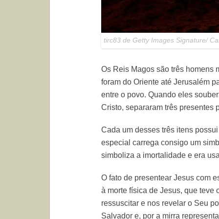
tirc83 de Getty Images Signature/ C
Os Reis Magos são três homens m
foram do Oriente até Jerusalém pa
entre o povo. Quando eles souber
Cristo, separaram três presentes p
Cada um desses três itens possui f
especial carrega consigo um simb
simboliza a imortalidade e era u
O fato de presentear Jesus com 
à morte física de Jesus, que teve 
ressuscitar e nos revelar o Seu p
Salvador e, por a mirra represent