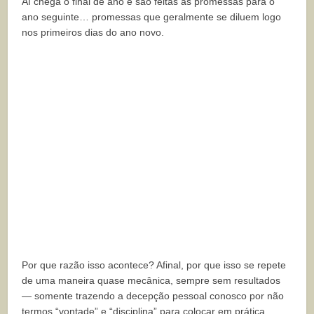
Aí chega o final de ano e são feitas as promessas para o
ano seguinte… promessas que geralmente se diluem logo
nos primeiros dias do ano novo.
Por que razão isso acontece? Afinal, por que isso se repete
de uma maneira quase mecânica, sempre sem resultados
— somente trazendo a decepção pessoal conosco por não
termos “vontade” e “disciplina” para colocar em prática