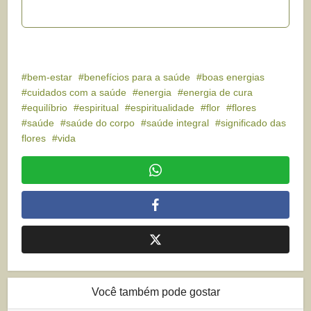
bem-estar
benefícios para a saúde
boas energias
cuidados com a saúde
energia
energia de cura
equilíbrio
espiritual
espiritualidade
flor
flores
saúde
saúde do corpo
saúde integral
significado das
flores
vida
Você também pode gostar