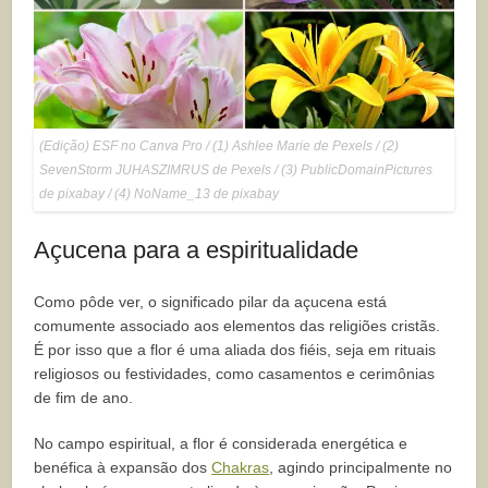
(Edição) ESF no Canva Pro / (1) Ashlee Marie de Pexels / (2)
SevenStorm JUHASZIMRUS de Pexels / (3) PublicDomainPictures
de pixabay / (4) NoName_13 de pixabay
Açucena para a espiritualidade
Como pôde ver, o significado pilar da açucena está
comumente associado aos elementos das religiões cristãs.
É por isso que a flor é uma aliada dos fiéis, seja em rituais
religiosos ou festividades, como casamentos e cerimônias
de fim de ano.
No campo espiritual, a flor é considerada energética e
benéfica à expansão dos
Chakras
, agindo principalmente no