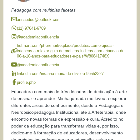
Pedagoga com multiplas facetas
annaeduc@outlook.com
(11) 97641-6709
@academiaconfluencia
hotmart.com/pt-br/marketplace/produtos/como-ajudar-
criancas-a-relaxar-guia-de-praticas-ludicas-com-criancas-de-
06-a-10-anos-para-educadores-e-pais/W80841748X
@academiaconfluencia
linkedin.com/in/anna-maria-de-oliveira-9b552327
profile.php
Educadora com mais de três décadas de dedicação à arte
de ensinar e aprender. Minha jornada me levou a explorar
diferentes áreas do conhecimento, desde a Pedagogia e
Neuropsicopedagogia Institucional até a Arteterapia, onde
encontro novas formas de expressão e cura. Acredito no
poder da educação para transformar vidas e, por isso,
dedico-me à formação de educadores, desenvolvimento
de projetos inovadores em arte educação, aulas de