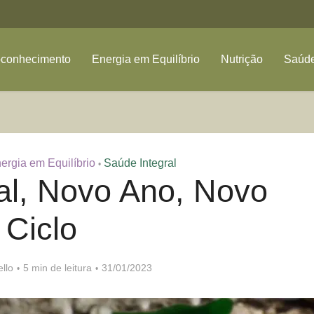
oconhecimento
Energia em Equilíbrio
Nutrição
Saúde
ergia em Equilíbrio
Saúde Integral
•
ral, Novo Ano, Novo
Ciclo
llo
5 min de leitura
31/01/2023