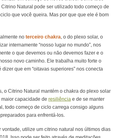
Citrino Natural pode ser utilizado todo começo de
ciclo que você queira. Mas por que que ele é bom
ipalmente no
terceiro chakra
, o do plexo solar, o
nizar internamente “nosso lugar no mundo”, nos
amente o que devemos ou não devemos fazer e o
nosso novo caminho. Ele trabalha muito forte o
zer que em “oitavas superiores” nos conecta
, o Citrino Natural mantém o chakra do plexo solar
a maior capacidade de
resiliência
e de se manter
al, todo começo de ciclo carrega consigo alguns
preparados para enfrentá-los.
 vontade, utilize um citrino natural nos últimos dias
018. Isso pode ser feito através de meditações