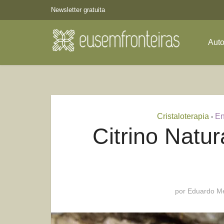
Newsletter gratuita
Aut
Cristaloterapia
En
•
Citrino Natu
por
Eduardo Me