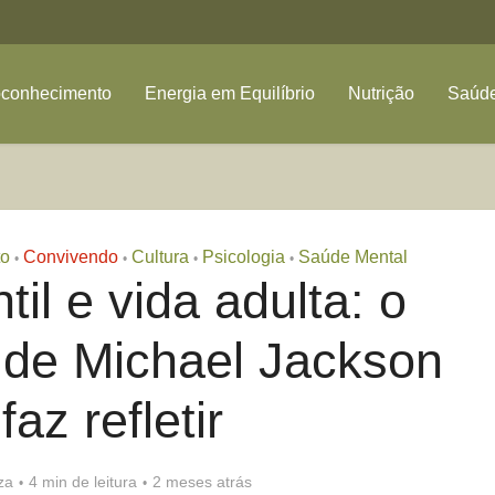
oconhecimento
Energia em Equilíbrio
Nutrição
Saúde
o
Convivendo
Cultura
Psicologia
Saúde Mental
•
•
•
•
til e vida adulta: o
a de Michael Jackson
faz refletir
za
4 min de leitura
2 meses atrás