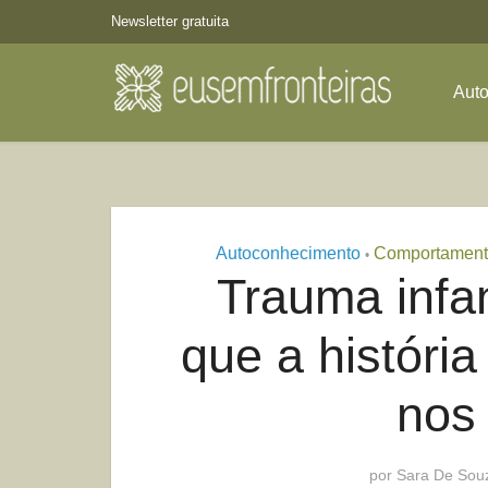
Newsletter gratuita
Aut
Autoconhecimento
Comportament
•
Trauma infan
que a históri
nos 
por
Sara De Sou