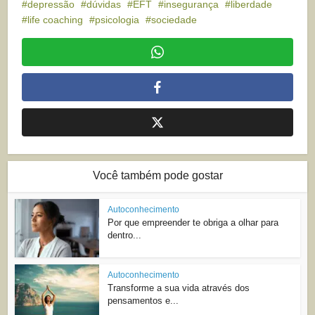
depressão
dúvidas
EFT
insegurança
liberdade
life coaching
psicologia
sociedade
Você também pode gostar
Autoconhecimento
Por que empreender te obriga a olhar para
dentro...
Autoconhecimento
Transforme a sua vida através dos
pensamentos e...