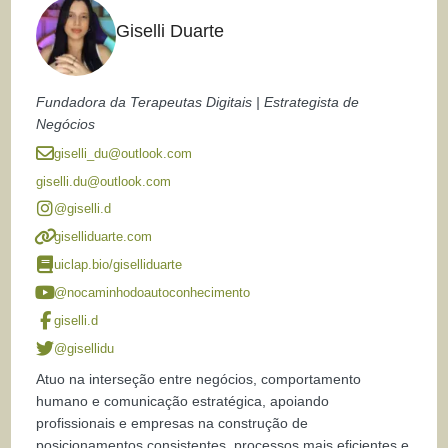
Giselli Duarte
Fundadora da Terapeutas Digitais | Estrategista de
Negócios
giselli_du@outlook.com
giselli.du@outlook.com
@giselli.d
giselliduarte.com
uiclap.bio/giselliduarte
@nocaminhodoautoconhecimento
giselli.d
@gisellidu
Atuo na interseção entre negócios, comportamento
humano e comunicação estratégica, apoiando
profissionais e empresas na construção de
posicionamentos consistentes, processos mais eficientes e