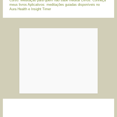
Curso: Meditação para quem não sabe meditar Livros: Conheça
meus livros Aplicativos: meditações guiadas disponíveis no
Aura Health e Insight Timer