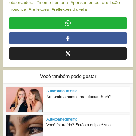
observadora
mente humana
pensamentos
reflexão
filosófica
reflexões
reflexões da vida
Você também pode gostar
Autoconhecimento
No fundo amamos as fofocas. Será?
Autoconhecimento
Você foi traído? Então a culpa é sua…