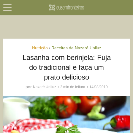
Nutrição
Receitas de Nazaré Uniluz
•
Lasanha com berinjela: Fuja
do tradicional e faça um
prato delicioso
por
Nazaré Uniluz
2 min de leitura
14/08/2019