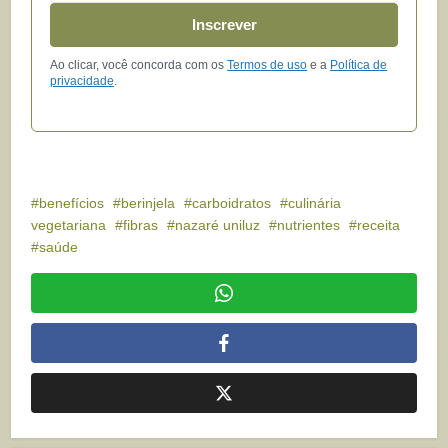
Inscrever
Ao clicar, você concorda com os
Termos de uso
e a
Política de
privacidade
.
benefícios
berinjela
carboidratos
culinária
vegetariana
fibras
nazaré uniluz
nutrientes
receita
saúde