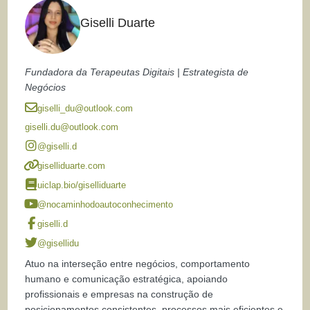
Giselli Duarte
Fundadora da Terapeutas Digitais | Estrategista de
Negócios
giselli_du@outlook.com
giselli.du@outlook.com
@giselli.d
giselliduarte.com
uiclap.bio/giselliduarte
@nocaminhodoautoconhecimento
giselli.d
@gisellidu
Atuo na interseção entre negócios, comportamento
humano e comunicação estratégica, apoiando
profissionais e empresas na construção de
posicionamentos consistentes, processos mais eficientes e