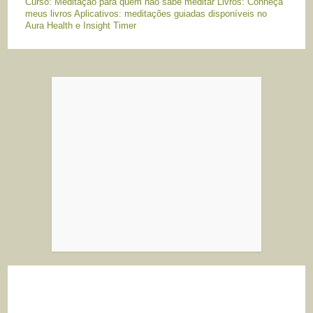
Curso: Meditação para quem não sabe meditar Livros: Conheça
meus livros Aplicativos: meditações guiadas disponíveis no
Aura Health e Insight Timer