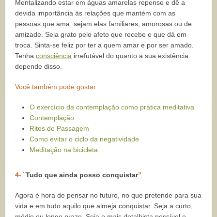
Mentalizando estar em águas amarelas repense e dê a
devida importância às relações que mantém com as
pessoas que ama: sejam elas familiares, amorosas ou de
amizade. Seja grato pelo afeto que recebe e que dá em
troca. Sinta-se feliz por ter a quem amar e por ser amado.
Tenha
consciência
irrefutável do quanto a sua existência
depende disso.
Você também pode gostar
O exercício da contemplação como prática meditativa
Contemplação
Ritos de Passagem
Como evitar o ciclo da negatividade
Meditação na bicicleta
4- ¨
Tudo que ainda posso conquistar
”
Agora é hora de pensar no futuro, no que pretende para sua
vida e em tudo aquilo que almeja conquistar. Seja a curto,
médio ou longo prazo. Seja o mais detalhista possível e