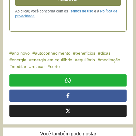
Ao clicar, você concorda com os
Termos de uso
e a
Política de
privacidade
.
ano novo
autoconhecimento
benefícios
dicas
energia
energia em equilíbrio
equilíbrio
meditação
meditar
relaxar
sorte
Você também pode gostar