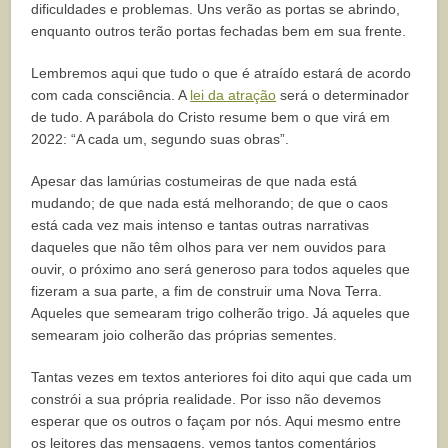
dificuldades e problemas. Uns verão as portas se abrindo,
enquanto outros terão portas fechadas bem em sua frente.
Lembremos aqui que tudo o que é atraído estará de acordo
com cada consciência. A
lei da atração
será o determinador
de tudo. A parábola do Cristo resume bem o que virá em
2022: “A cada um, segundo suas obras”.
Apesar das lamúrias costumeiras de que nada está
mudando; de que nada está melhorando; de que o caos
está cada vez mais intenso e tantas outras narrativas
daqueles que não têm olhos para ver nem ouvidos para
ouvir, o próximo ano será generoso para todos aqueles que
fizeram a sua parte, a fim de construir uma Nova Terra.
Aqueles que semearam trigo colherão trigo. Já aqueles que
semearam joio colherão das próprias sementes.
Tantas vezes em textos anteriores foi dito aqui que cada um
constrói a sua própria realidade. Por isso não devemos
esperar que os outros o façam por nós. Aqui mesmo entre
os leitores das mensagens, vemos tantos comentários