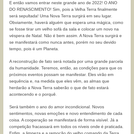
E então vamos entrar neste grande ano de 2022! O ANO
DO RENASCIMENTO! Sim, pois a Velha Terra finalmente
será sepultada! Uma Nova Terra surgirá em seu lugar.
Obviamente, haverá alguém que espera uma mágica, como
se fosse tirar um velho sofá da sala e colocar um novo na
véspera de Natal. Não é bem assim. A Nova Terra surgirá e
se manifestará como nunca antes, porém no seu devido
tempo, pois é um Planeta.
A reconstrução de fato será notada por uma grande parcela
da humanidade. Teremos, então, as condições para que os
próximos eventos possam se manifestar. Eles virão em
sequência e, na medida que eles vêm, as almas que
herdarão a Nova Terra saberão o que de fato estará
acontecendo e o porquê.
Será também o ano do amor incondicional. Novos
sentimentos, novas emoções e novo entendimento de cada
coisa. A cooperação se manifestará de forma visível. Já a
competição fracassará em todos os níveis onde é praticada.
Enfim, a limpeza e a remoção do velho comando da Terra