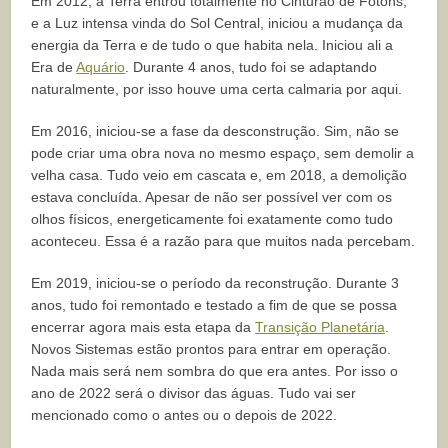
Em 2012, a Terra entrou totalmente no Cinturão de Fótons,
e a Luz intensa vinda do Sol Central, iniciou a mudança da
energia da Terra e de tudo o que habita nela. Iniciou ali a
Era de
Aquário
. Durante 4 anos, tudo foi se adaptando
naturalmente, por isso houve uma certa calmaria por aqui.
Em 2016, iniciou-se a fase da desconstrução. Sim, não se
pode criar uma obra nova no mesmo espaço, sem demolir a
velha casa. Tudo veio em cascata e, em 2018, a demolição
estava concluída. Apesar de não ser possível ver com os
olhos físicos, energeticamente foi exatamente como tudo
aconteceu. Essa é a razão para que muitos nada percebam.
Em 2019, iniciou-se o período da reconstrução. Durante 3
anos, tudo foi remontado e testado a fim de que se possa
encerrar agora mais esta etapa da
Transição Planetária
.
Novos Sistemas estão prontos para entrar em operação.
Nada mais será nem sombra do que era antes. Por isso o
ano de 2022 será o divisor das águas. Tudo vai ser
mencionado como o antes ou o depois de 2022.