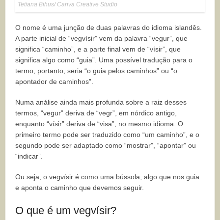
Tetiana Bihus/ Canva Creative Studio
O nome é uma junção de duas palavras do idioma islandês.
A parte inicial de “vegvísir” vem da palavra “vegur”, que
significa “caminho”, e a parte final vem de “vísir”, que
significa algo como “guia”. Uma possível tradução para o
termo, portanto, seria “o guia pelos caminhos” ou “o
apontador de caminhos”.
Numa análise ainda mais profunda sobre a raiz desses
termos, “vegur” deriva de “vegr”, em nórdico antigo,
enquanto “vísir” deriva de “visa”, no mesmo idioma. O
primeiro termo pode ser traduzido como “um caminho”, e o
segundo pode ser adaptado como “mostrar”, “apontar” ou
“indicar”.
Ou seja, o vegvísir é como uma bússola, algo que nos guia
e aponta o caminho que devemos seguir.
O que é um vegvísir?