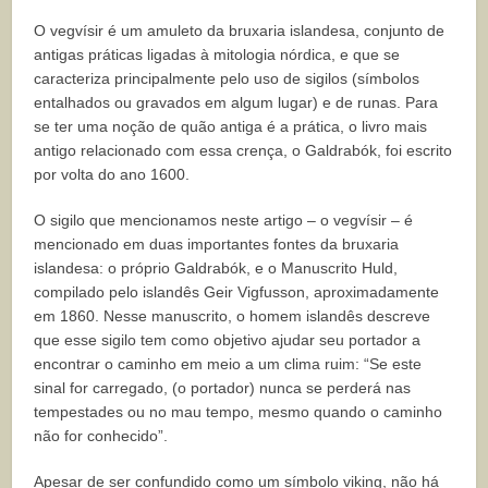
O vegvísir é um amuleto da bruxaria islandesa, conjunto de
antigas práticas ligadas à mitologia nórdica, e que se
caracteriza principalmente pelo uso de sigilos (símbolos
entalhados ou gravados em algum lugar) e de runas. Para
se ter uma noção de quão antiga é a prática, o livro mais
antigo relacionado com essa crença, o Galdrabók, foi escrito
por volta do ano 1600.
O sigilo que mencionamos neste artigo – o vegvísir – é
mencionado em duas importantes fontes da bruxaria
islandesa: o próprio Galdrabók, e o Manuscrito Huld,
compilado pelo islandês Geir Vigfusson, aproximadamente
em 1860. Nesse manuscrito, o homem islandês descreve
que esse sigilo tem como objetivo ajudar seu portador a
encontrar o caminho em meio a um clima ruim: “Se este
sinal for carregado, (o portador) nunca se perderá nas
tempestades ou no mau tempo, mesmo quando o caminho
não for conhecido”.
Apesar de ser confundido como um símbolo viking, não há