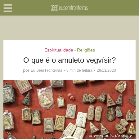
Espiritualidade
Religiões
•
O que é o amuleto vegvísir?
por
Eu Sem Fronteiras
8 min de leitura
28/11/2023
enviromantic de Getty