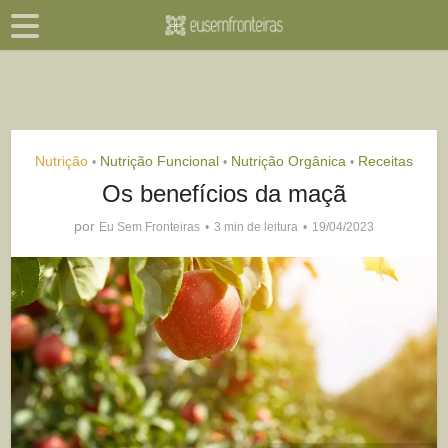
Nutrição
Nutrição Funcional
Nutrição Orgânica
Receitas
•
•
•
Os benefícios da maçã
por
Eu Sem Fronteiras
3 min de leitura
19/04/2023