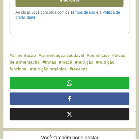
Ao clicar, você concorda com os
Termos de uso
e a
Política de
privacidade
.
alimentação
alimentação saudável
benefícios
dicas
de alimentação
frutas
maçã
nutrição
nutrição
funcional
nutrição orgânica
receitas
Você também pode gostar