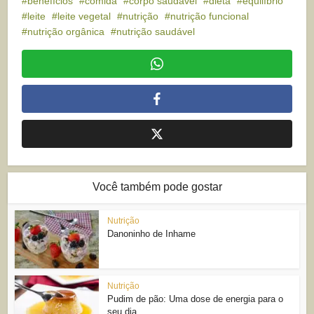
benefícios
comida
corpo saudável
dieta
equilíbrio
leite
leite vegetal
nutrição
nutrição funcional
nutrição orgânica
nutrição saudável
Você também pode gostar
Nutrição
Danoninho de Inhame
Nutrição
Pudim de pão: Uma dose de energia para o
seu dia