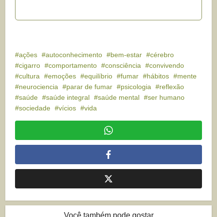
ações
autoconhecimento
bem-estar
cérebro
cigarro
comportamento
consciência
convivendo
cultura
emoções
equilíbrio
fumar
hábitos
mente
neurociencia
parar de fumar
psicologia
reflexão
saúde
saúde integral
saúde mental
ser humano
sociedade
vícios
vida
Você também pode gostar