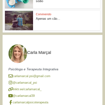
sódio
Convivendo
Apenas um cão…
Carla Marçal
Psicóloga e Terapeuta Integrativa
carlamarcal.psi@gmail.com
@carlamarcal_psi
linktr.ee/carlamarcal_
@carlamarcal39
carlamarcalpsicoterapeuta