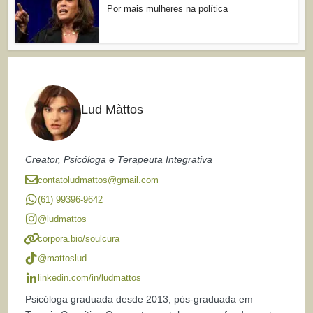
Por mais mulheres na política
Lud Màttos
Creator, Psicóloga e Terapeuta Integrativa
contatoludmattos@gmail.com
(61) 99396-9642
@ludmattos
corpora.bio/soulcura
@mattoslud
linkedin.com/in/ludmattos
Psicóloga graduada desde 2013, pós-graduada em