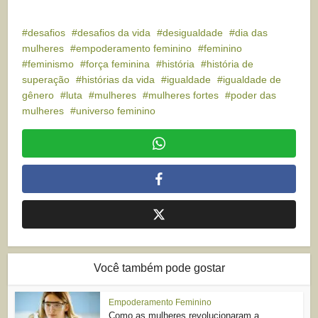
desafios
desafios da vida
desigualdade
dia das
mulheres
empoderamento feminino
feminino
feminismo
força feminina
história
história de
superação
histórias da vida
igualdade
igualdade de
gênero
luta
mulheres
mulheres fortes
poder das
mulheres
universo feminino
Você também pode gostar
Empoderamento Feminino
Como as mulheres revolucionaram a