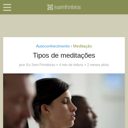
Autoconhecimento
Meditação
•
Tipos de meditações
por
Eu Sem Fronteiras
4 min de leitura
2 meses atrás