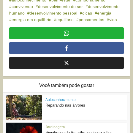
convivendo
desenvolvimento do ser
desenvolvimento
humano
desenvolvimento pessoal
dicas
energia
energia em equilíbrio
equilíbrio
pensamentos
vida
Você também pode gostar
Autoconhecimento
Reparando nas árvores
Jardinagem
Significado de Amarílis: conheça a flor