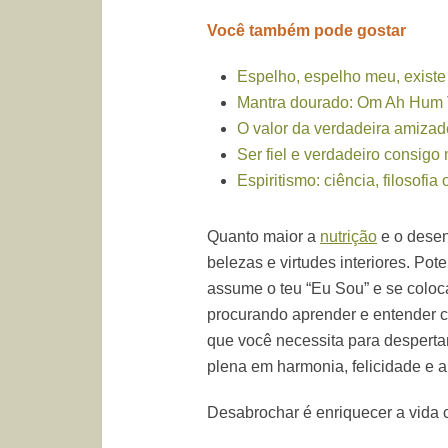
Você também pode gostar
Espelho, espelho meu, exist
Mantra dourado: Om Ah Hum 
O valor da verdadeira amizad
Ser fiel e verdadeiro consig
Espiritismo: ciência, filosofia 
Quanto maior a
nutrição
e o desen
belezas e virtudes interiores. Po
assume o teu “Eu Sou” e se colo
procurando aprender e entender c
que você necessita para despertar
plena em harmonia, felicidade e a
Desabrochar é enriquecer a vida c