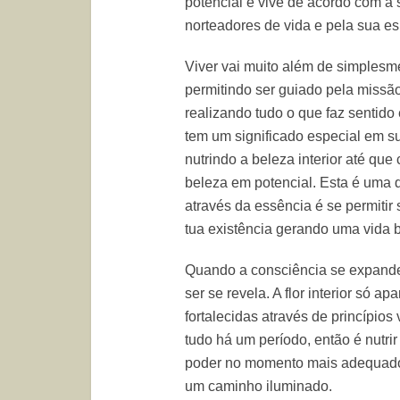
potencial e vive de acordo com a
norteadores de vida e pela sua es
Viver vai muito além de simplesme
permitindo ser guiado pela missã
realizando tudo o que faz sentido
tem um significado especial em s
nutrindo a beleza interior até que
beleza em potencial. Esta é uma d
através da essência é se permitir
tua existência gerando uma vida be
Quando a consciência se expande,
ser se revela. A flor interior só 
fortalecidas através de princípios
tudo há um período, então é nutri
poder no momento mais adequado 
um caminho iluminado.