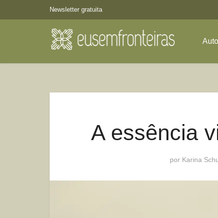
Newsletter gratuita
Aut
A essência v
por
Karina Schu