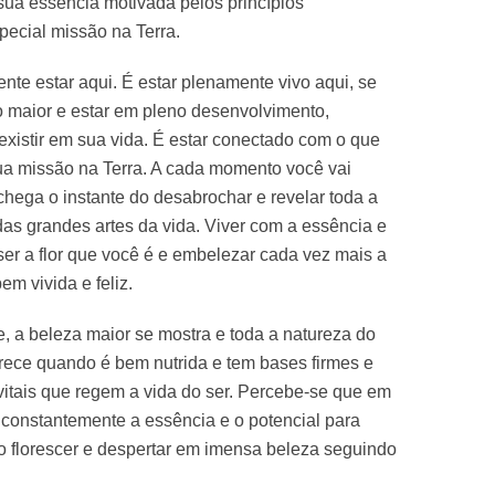
 sua essência motivada
pelos princípios
pecial missão na Terra.
nte estar aqui. É estar plenamente vivo aqui, se
o maior e estar em pleno desenvolvimento,
 existir em sua vida. É estar conectado com o que
ua missão na Terra.
A cada momento você vai
 chega o instante do desabrochar e revelar toda a
as grandes artes da vida. Viver com a essência e
 ser a flor que você é e embelezar cada vez mais a
m vivida e feliz.
 a beleza maior se mostra e toda a natureza do
aparece quando é bem nutrida e tem bases firmes e
 vitais que regem a vida do ser. Percebe-se que em
r constantemente a essência e o potencial para
florescer e despertar em imensa beleza seguindo