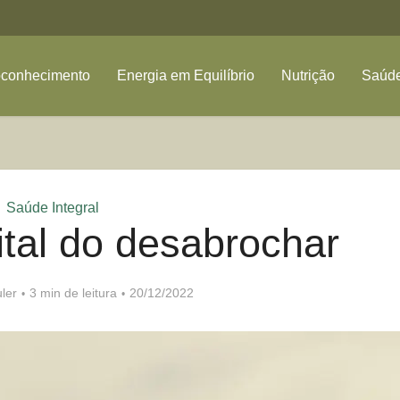
oconhecimento
Energia em Equilíbrio
Nutrição
Saúde
Saúde Integral
ital do desabrochar
ler
3 min de leitura
20/12/2022