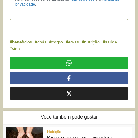
privacidade
.
benefícios
chás
corpo
ervas
nutrição
saúde
vida
Você também pode gostar
Nutrição
Passo a passo de uma composteira