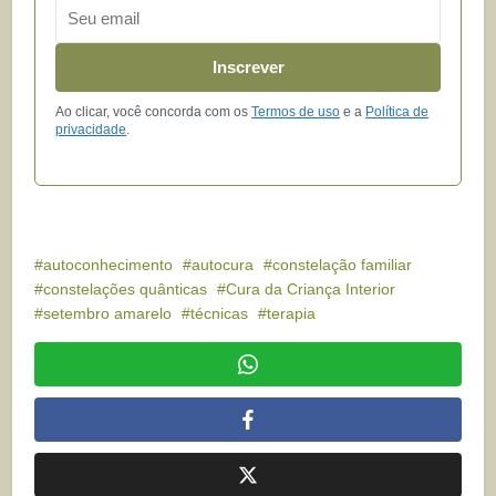
Email
Inscrever
Ao clicar, você concorda com os
Termos de uso
e a
Política de
privacidade
.
autoconhecimento
autocura
constelação familiar
constelações quânticas
Cura da Criança Interior
setembro amarelo
técnicas
terapia