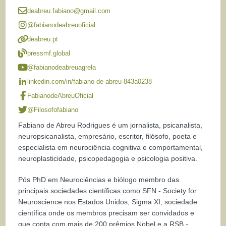
deabreu.fabiano@gmail.com
@fabianodeabreuoficial
deabreu.pt
pressmf.global
@fabianodeabreuagrela
linkedin.com/in/fabiano-de-abreu-843a0238
FabianodeAbreuOficial
@Filosofofabiano
Fabiano de Abreu Rodrigues é um jornalista, psicanalista,
neuropsicanalista, empresário, escritor, filósofo, poeta e
especialista em neurociência cognitiva e comportamental,
neuroplasticidade, psicopedagogia e psicologia positiva.
Pós PhD em Neurociências e biólogo membro das
principais sociedades científicas como SFN - Society for
Neuroscience nos Estados Unidos, Sigma XI, sociedade
científica onde os membros precisam ser convidados e
que conta com mais de 200 prêmios Nobel e a RSB -