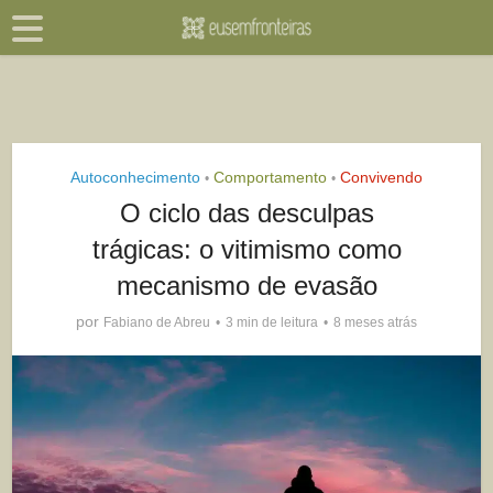
Autoconhecimento
Comportamento
Convivendo
•
•
O ciclo das desculpas
trágicas: o vitimismo como
mecanismo de evasão
por
Fabiano de Abreu
3 min de leitura
8 meses atrás