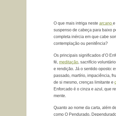
O que mais intriga neste
arcano
e
suspenso de cabeça para baixo p
completa inércia em que cabe som
contemplação ou penitência?
Os principais significados d’O En
fé,
meditação
, sacrifício voluntár
e rendição. Já o sentido oposto: 
passado, martírio, impaciência, f
de si mesmo, crenças limitante e
Enforcado é o cinza e azul, que r
mente.
Quanto ao nome da carta, além d
como O Pendurado, Dependurado,