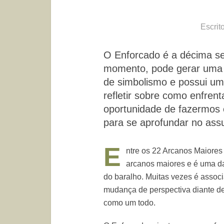
Escrit
O Enforcado é a décima se
momento, pode gerar uma p
de simbolismo e possui um 
refletir sobre como enfren
oportunidade de fazermos 
para se aprofundar no ass
E
ntre os 22 Arcanos Maiore
arcanos maiores e é uma da
do baralho. Muitas vezes é assoc
mudança de perspectiva diante d
como um todo.