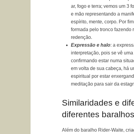
ar, fogo e terra; vemos um 3 
e mão representando a manifes
espírito, mente, corpo. Por fi
formada pelo tronco fazendo r
redenção.
Expressão e halo
: a expres
interpretação, pois se vê um
confirmando estar numa situaç
em volta de sua cabeça, há u
espiritual por estar enxergan
meditação para sair da estag
Similaridades e di
diferentes baralho
Além do baralho Rider-Waite, cri