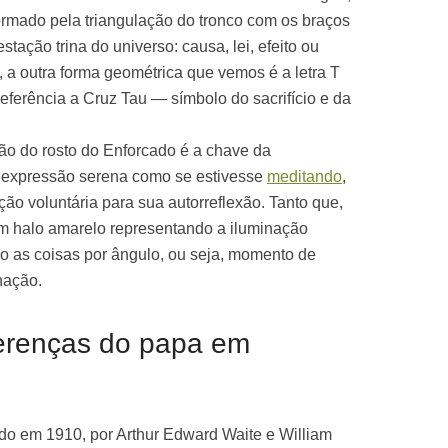
formado pela triangulação do tronco com os braços
tação trina do universo: causa, lei, efeito ou
m, a outra forma geométrica que vemos é a letra T
eferência a Cruz Tau — símbolo do sacrifício e da
são do rosto do Enforcado é a chave da
a expressão serena como se estivesse
meditando
,
ão voluntária para sua autorreflexão. Tanto que,
m halo amarelo representando a iluminação
do as coisas por ângulo, ou seja, momento de
nação.
ferenças do papa em
s
ado em 1910, por Arthur Edward Waite e William