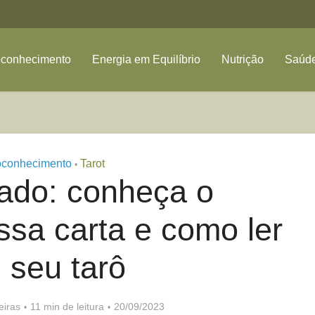
oconhecimento
Energia em Equilíbrio
Nutrição
Saúde
oconhecimento
Tarot
•
ado: conheça o
ssa carta e como ler
 seu tarô
eiras
11 min de leitura
20/09/2023