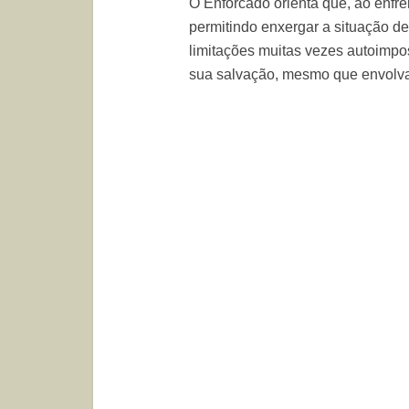
O Enforcado orienta que, ao enfren
permitindo enxergar a situação de 
limitações muitas vezes autoimpos
sua salvação, mesmo que envolva 