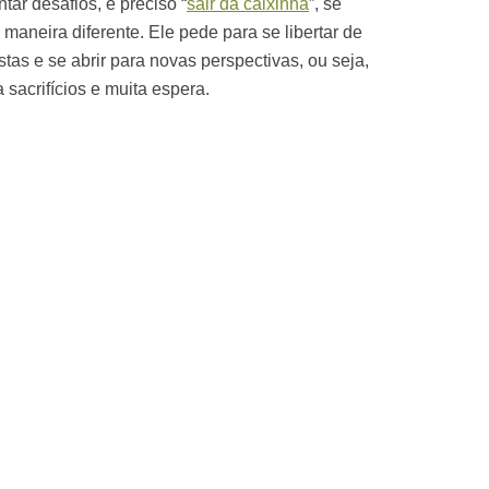
tar desafios, é preciso “
sair da caixinha
”, se
maneira diferente. Ele pede para se libertar de
tas e se abrir para novas perspectivas, ou seja,
sacrifícios e muita espera.