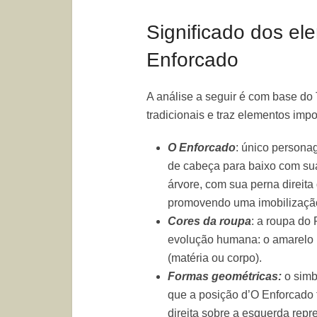
Significado dos el
Enforcado
A análise a seguir é com base do
tradicionais e traz elementos impor
O Enforcado
: único person
de cabeça para baixo com su
árvore, com sua perna direit
promovendo uma imobilização
Cores da roupa
: a roupa do
evolução humana: o amarelo (
(matéria ou corpo).
Formas geométricas:
o simb
que a posição d’O Enforcado
direita sobre a esquerda rep