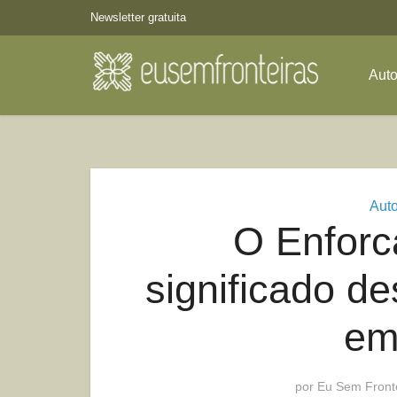
Newsletter gratuita
Aut
Aut
O Enforc
significado de
em
por
Eu Sem Front