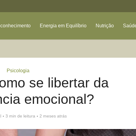
oconhecimento
Energia em Equilíbrio
Nutrição
Saúde
Psicologia
omo se libertar da
cia emocional?
l
3 min de leitura
2 meses atrás