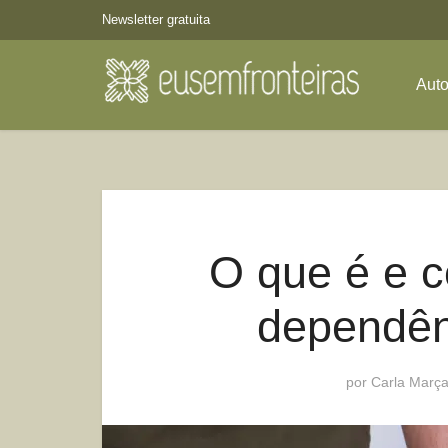
Newsletter gratuita
Aut
O que é e c
dependên
por
Carla Marça