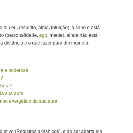
 o teu
eu
, (espírito, alma, intuição) já sabe e está
po
(personalidade,
ego
, mente), ainda não está
 distância e o que fazer para diminuir ela.
ra é poderosa
s?
 Aura?
da sua aura
mpo energético da sua aura
etivo (Registros akáshicos), e ao ser aberta ela