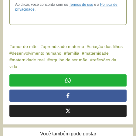
Ao clicar, você concorda com os
Termos de uso
e a
Política de
privacidade
.
amor de mãe
aprendizado materno
criação dos filhos
desenvolvimento humano
família
maternidade
maternidade real
orgulho de ser mãe
reflexões da
vida
Você também pode gostar