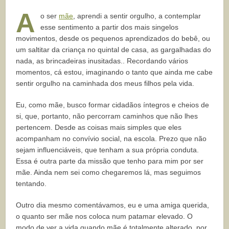
A
o ser
mãe
, aprendi a sentir orgulho, a contemplar
esse sentimento a partir dos mais singelos
movimentos, desde os pequenos aprendizados do bebê, ou
um saltitar da criança no quintal de casa, as gargalhadas do
nada, as brincadeiras inusitadas.. Recordando vários
momentos, cá estou, imaginando o tanto que ainda me cabe
sentir orgulho na caminhada dos meus filhos pela vida.
Eu, como mãe, busco formar cidadãos íntegros e cheios de
si, que, portanto, não percorram caminhos que não lhes
pertencem. Desde as coisas mais simples que eles
acompanham no convívio social, na escola. Prezo que não
sejam influenciáveis, que tenham a sua própria conduta.
Essa é outra parte da missão que tenho para mim por ser
mãe. Ainda nem sei como chegaremos lá, mas seguimos
tentando.
Outro dia mesmo comentávamos, eu e uma amiga querida,
o quanto ser mãe nos coloca num patamar elevado. O
modo de ver a vida quando mãe é totalmente alterado, por