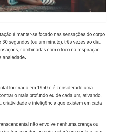
itação é manter-se focado nas sensações do corpo
e 30 segundos (ou um minuto), três vezes ao dia.
nsações, combinadas com o foco na respiração
 e ansiedade.
ntal foi criado em 1950 e é considerado uma
contrar o mais profundo eu de cada um, ativando,
, criatividade e inteligência que existem em cada
ranscendental não envolve nenhuma crença ou
nte irá transcender, ou seja, estará em contato com