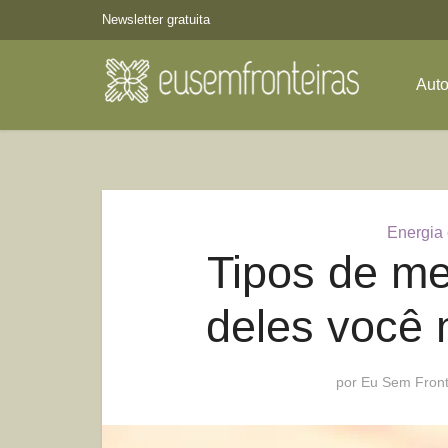
Newsletter gratuita
Aut
Energia 
Tipos de me
deles você m
por
Eu Sem Front