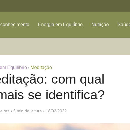
oconhecimento
Energia em Equilíbrio
Nutrição
Saúde
em Equilíbrio
Meditação
•
ditação: com qual
ais se identifica?
eiras
6 min de leitura
18/02/2022