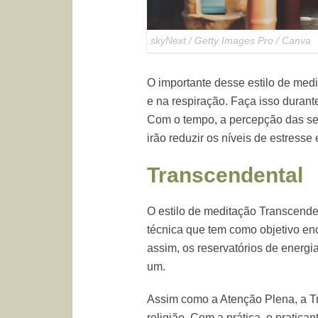
skyNext / Getty Images Pro / Canva
O importante desse estilo de med
e na respiração. Faça isso durant
Com o tempo, a percepção das se
irão reduzir os níveis de estresse
Transcendental
O estilo de meditação Transcende
técnica que tem como objetivo en
assim, os reservatórios de energia
um.
Assim como a Atenção Plena, a T
religião. Com a prática, o pratica