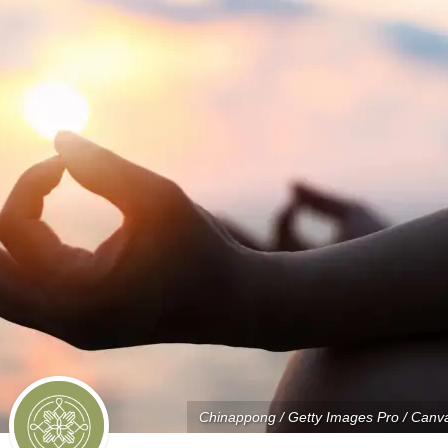
Chinappong / Getty Images Pro / Canv