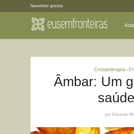
Newsletter gratuita
Aut
Cristaloterapia
En
•
Âmbar: Um gr
saúde
por
Eduardo Me