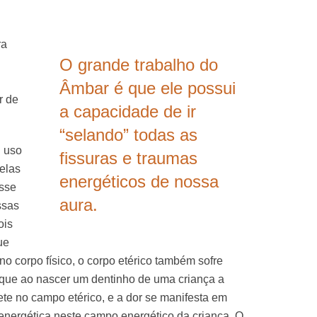
ra
O grande trabalho do
Âmbar é que ele possui
r de
a capacidade de ir
“selando” todas as
u uso
fissuras e traumas
elas
energéticos de nossa
sse
aura.
ssas
ois
ue
o corpo físico, o corpo etérico também sofre
r que ao nascer um dentinho de uma criança a
ete no campo etérico, e a dor se manifesta em
nergética neste campo energético da criança. O