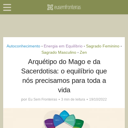
Autoconhecimento
Energia em Equilíbrio
Sagrado Feminino
•
•
•
Sagrado Masculino
Zen
•
Arquétipo do Mago e da
Sacerdotisa: o equilíbrio que
nós precisamos para toda a
vida
por
Eu Sem Fronteiras
3 min de leitura
19/10/2022