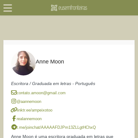
Anne Moon
Escritora / Graduada em letras - Português
contato.amoon@gmail.com
@aannemoon
linktr.ee/ampeixotoo
realannemoon
t.me/joinchat/AAAAAFDJPm13ZLLgtHChxQ
Anne Moon é uma escritora graduada em letras que