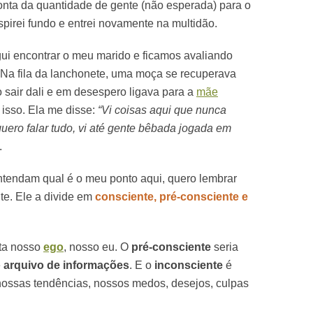
nta da quantidade de gente (não esperada) para o
spirei fundo e entrei novamente na multidão.
ui encontrar o meu marido e ficamos avaliando
 Na fila da lanchonete, uma moça se recuperava
 sair dali e em desespero ligava para a
mãe
 isso. Ela me disse:
“Vi coisas aqui que nunca
uero falar tudo, vi até gente bêbada jogada em
.
tendam qual é o meu ponto aqui, quero lembrar
e. Ele a divide em
consciente, pré-consciente e
ita nosso
ego
, nosso eu. O
pré-consciente
seria
e
arquivo de informações
. E o
inconsciente
é
nossas tendências, nossos medos, desejos, culpas