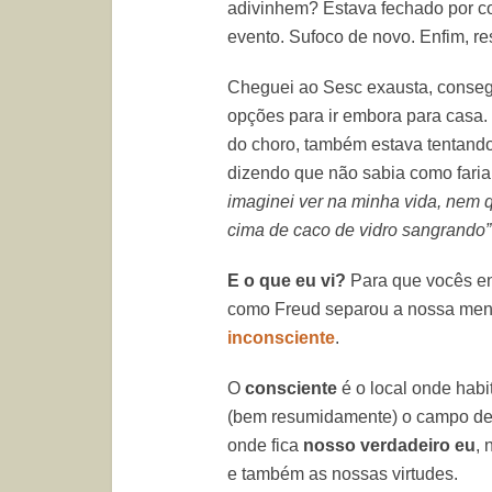
adivinhem? Estava fechado por co
evento. Sufoco de novo. Enfim, re
Cheguei ao Sesc exausta, conseg
opções para ir embora para casa.
do choro, também estava tentando
dizendo que não sabia como faria
imaginei ver na minha vida, nem q
cima de caco de vidro sangrando”
E o que eu vi?
Para que vocês en
como Freud separou a nossa ment
inconsciente
.
O
consciente
é o local onde hab
(bem resumidamente) o campo d
onde fica
nosso verdadeiro eu
, 
e também as nossas virtudes.