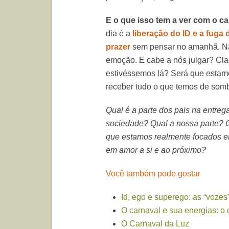
E o que isso tem a ver com o c
dia é a
liberação do ID e a fuga
prazer
sem pensar no amanhã. Não
emoção. E cabe a nós julgar? Cl
estivéssemos lá? Será que estamo
receber tudo o que temos de sombr
Qual é a parte dos pais na entreg
sociedade? Qual a nossa parte? 
que estamos realmente focados e
em amor a si e ao próximo?
Você também pode gostar
Id, ego e superego: as “voze
O carnaval e sua energias: o
O Carnaval da Luz