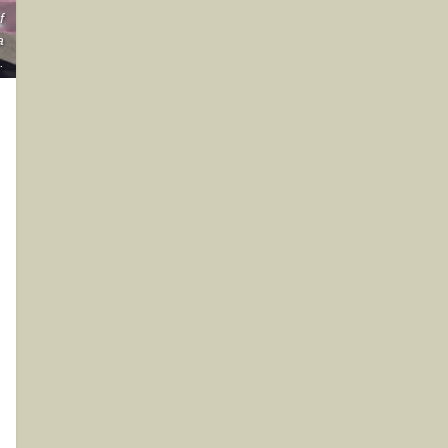
f
a
.