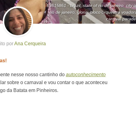
63615861 - brazil, state of rio de janeiro, city o
rio de janeiro, gloria, bloco orquestra voador
carnival parade
ito por
Ana Cerqueira
as!
mente nesse nosso cantinho do
autoconhecimento
lar sobre o carnaval e vou contar o que aconteceu
go da Batata em Pinheiros.