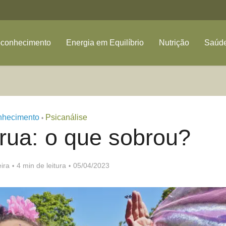
oconhecimento
Energia em Equilíbrio
Nutrição
Saúde
nhecimento
Psicanálise
•
rua: o que sobrou?
ira
4 min de leitura
05/04/2023