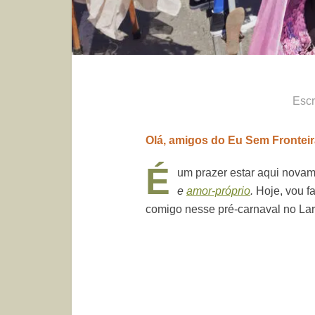
Escr
Olá, amigos do Eu Sem Fronteir
É
um prazer estar aqui nova
e
amor-próprio
.
Hoje, vou fa
comigo nesse pré-carnaval no Lar